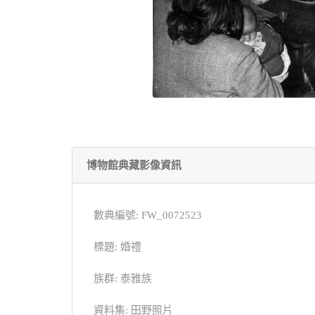
博物館典藏影像資訊
數典編號: FW_0072523
標題: 婚禮
族群: 泰雅族
資料集: 田野照片