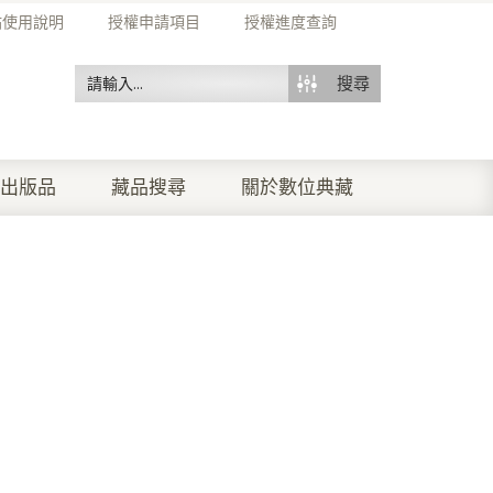
站使用說明
授權申請項目
授權進度查詢
搜尋
出版品
藏品搜尋
關於數位典藏