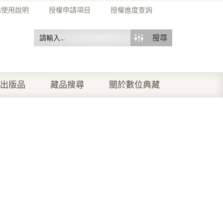
站使用說明
授權申請項目
授權進度查詢
搜尋
出版品
藏品搜尋
關於數位典藏