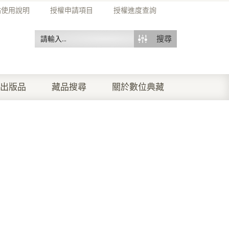
站使用說明
授權申請項目
授權進度查詢
搜尋
出版品
藏品搜尋
關於數位典藏