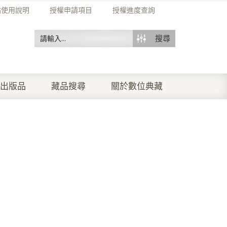
站使用說明
授權申請項目
授權進度查詢
搜尋
出版品
藏品搜尋
關於數位典藏