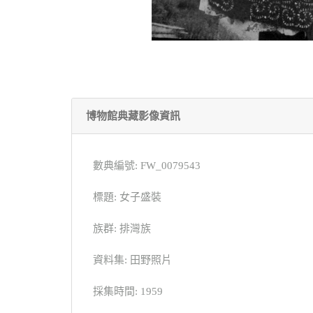
博物館典藏影像資訊
數典編號: FW_0079543
標題: 女子盛裝
族群: 排灣族
資料集: 田野照片
採集時間: 1959