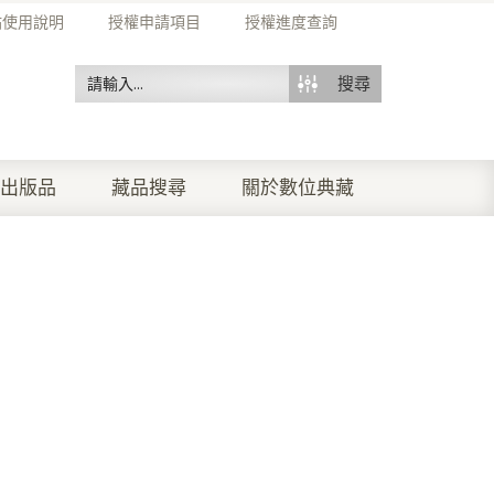
站使用說明
授權申請項目
授權進度查詢
搜尋
出版品
藏品搜尋
關於數位典藏