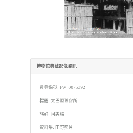
博物館典藏影像資訊
數典編號: FW_0075392
標題: 太巴塱舊會所
族群: 阿美族
資料集: 田野照片