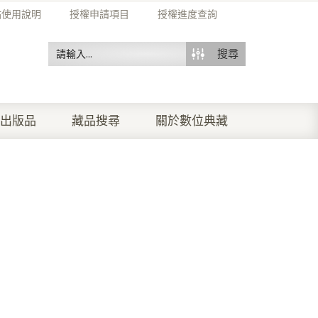
站使用說明
授權申請項目
授權進度查詢
搜尋
出版品
藏品搜尋
關於數位典藏