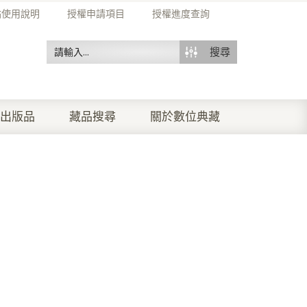
站使用說明
授權申請項目
授權進度查詢
搜尋
出版品
藏品搜尋
關於數位典藏