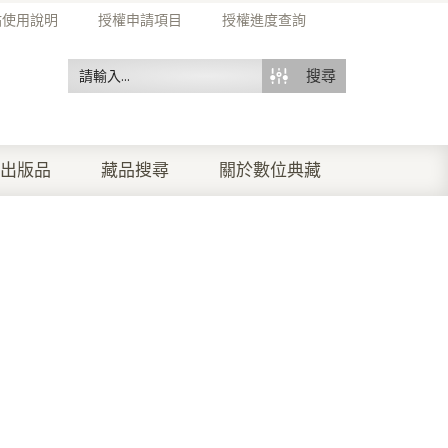
站使用說明
授權申請項目
授權進度查詢
搜尋
出版品
藏品搜尋
關於數位典藏