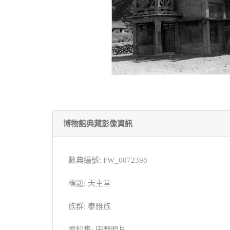
博物館典藏影像資訊
數典編號: FW_0072398
標題: 天主堂
族群: 泰雅族
資料集: 田野照片