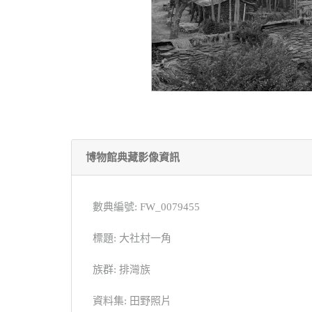
博物館典藏影像資訊
數典編號: FW_0079455
標題: 大社村一角
族群: 排灣族
資料集: 田野照片