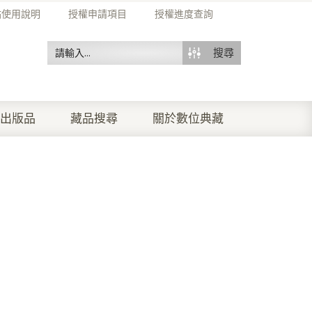
站使用說明
授權申請項目
授權進度查詢
搜尋
出版品
藏品搜尋
關於數位典藏