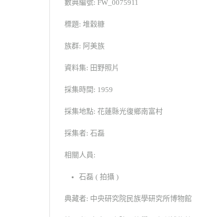
數典編號: FW_0075911
標題: 堆穀糠
族群: 阿美族
資料集: 田野照片
採集時間: 1959
採集地點: 花蓮縣光復鄉南富村
採集者: 石磊
相關人員:
石磊 ( 拍攝 )
典藏者: 中央研究院民族學研究所博物館