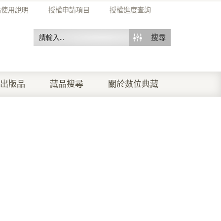
站使用說明
授權申請項目
授權進度查詢
搜尋
出版品
藏品搜尋
關於數位典藏