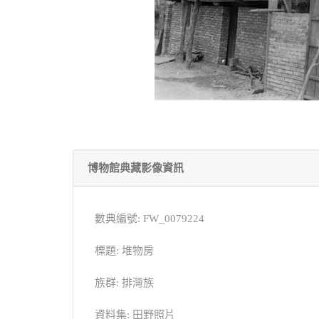
博物館典藏影像資訊
數典編號: FW_0079224
標題: 堆物房
族群: 排灣族
資料集: 田野照片