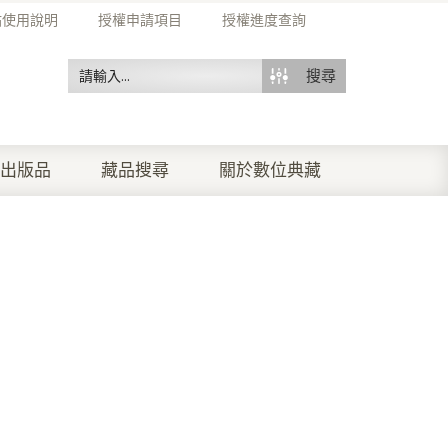
站使用說明
授權申請項目
授權進度查詢
搜尋
出版品
藏品搜尋
關於數位典藏