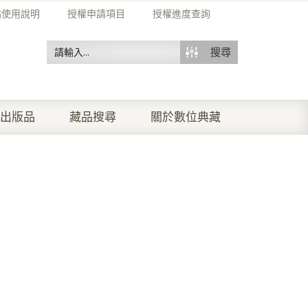
站使用說明
授權申請項目
授權進度查詢
搜尋
出版品
藏品搜尋
關於數位典藏