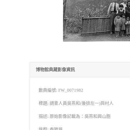
博物館典藏影像資訊
數典編號: FW_0071982
標題: 調查人員吳燕和(後排左一)與村人
描述: 原始影像記載為：吳燕和與山胞
族群: 泰雅族