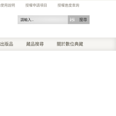
站使用說明
授權申請項目
授權進度查詢
搜尋
出版品
藏品搜尋
關於數位典藏