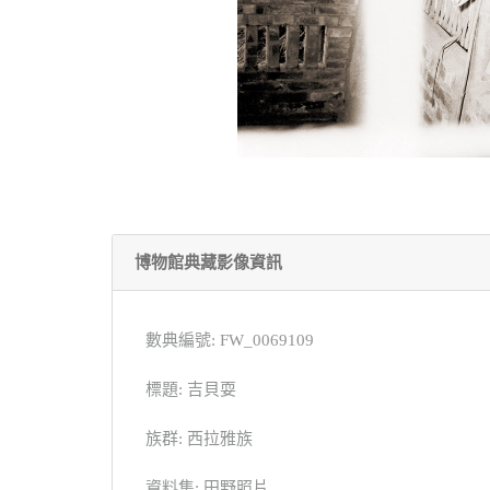
博物館典藏影像資訊
數典編號: FW_0069109
標題: 吉貝耍
族群: 西拉雅族
資料集: 田野照片