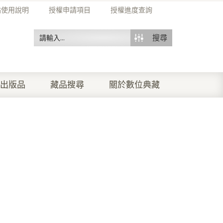
站使用說明
授權申請項目
授權進度查詢
搜尋
出版品
藏品搜尋
關於數位典藏