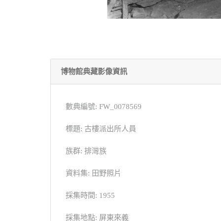
博物館典藏影像資訊
數典編號: FW_0078569
標題: 古樓派出所人員
族群: 排灣族
資料集: 田野照片
採集時間: 1955
採集地點: 屏東來義