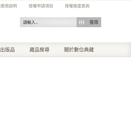
站使用說明
授權申請項目
授權進度查詢
搜尋
出版品
藏品搜尋
關於數位典藏