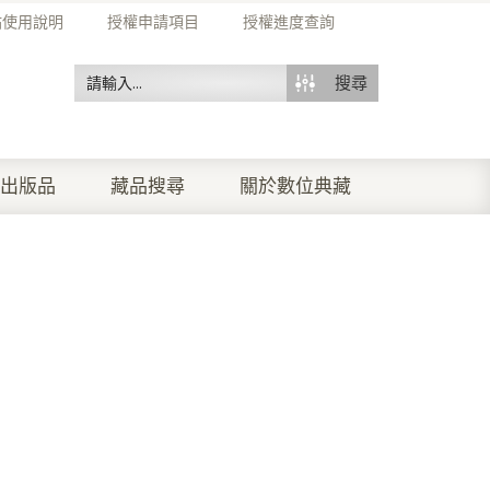
站使用說明
授權申請項目
授權進度查詢
搜尋
出版品
藏品搜尋
關於數位典藏