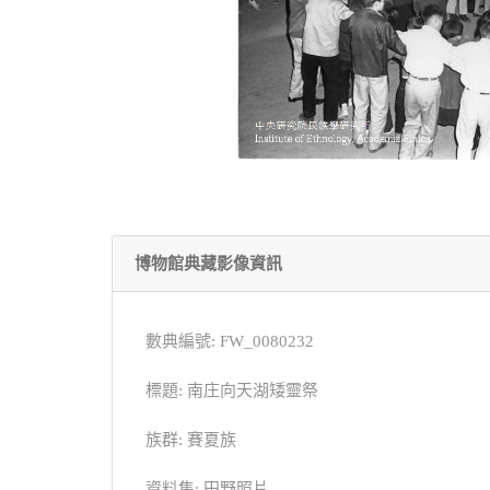
博物館典藏影像資訊
數典編號: FW_0080232
標題: 南庄向天湖矮靈祭
族群: 賽夏族
資料集: 田野照片