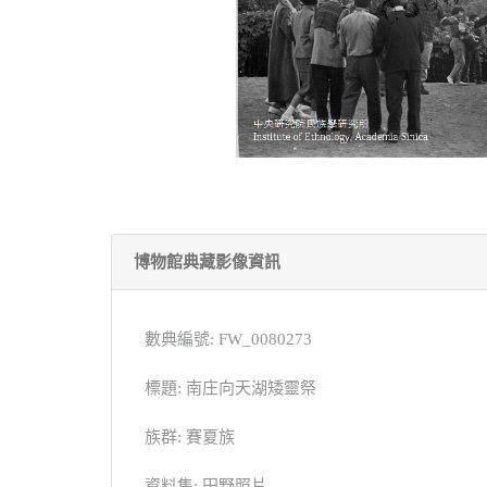
博物館典藏影像資訊
數典編號: FW_0080273
標題: 南庄向天湖矮靈祭
族群: 賽夏族
資料集: 田野照片