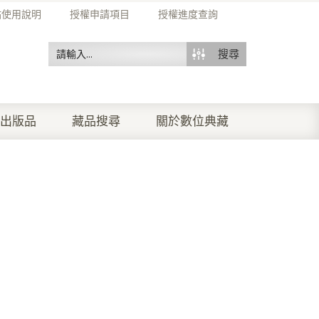
站使用說明
授權申請項目
授權進度查詢
搜尋
出版品
藏品搜尋
關於數位典藏