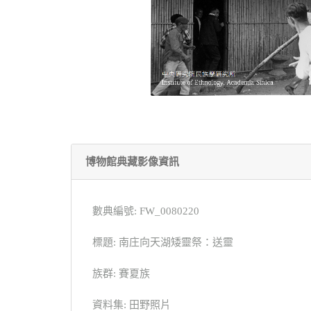
博物館典藏影像資訊
數典編號: FW_0080220
標題: 南庄向天湖矮靈祭：送靈
族群: 賽夏族
資料集: 田野照片