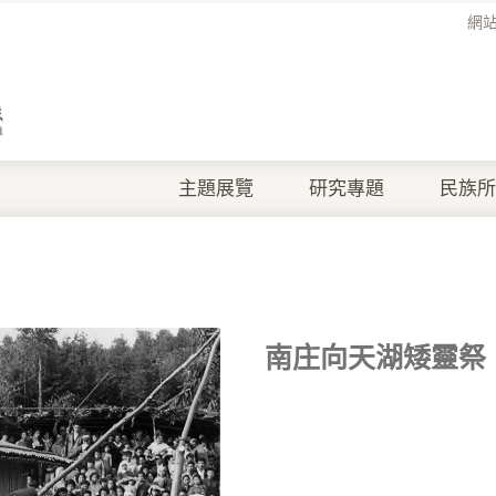
網
主題展覽
研究專題
民族所
南庄向天湖矮靈祭