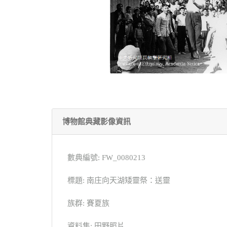
博物館典藏影像資訊
數典編號: FW_0080213
標題: 南庄向天湖矮靈祭：送靈
族群: 賽夏族
資料集: 田野照片