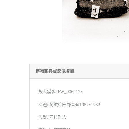
博物館典藏影像資訊
數典編號: FW_0069178
標題: 劉斌雄田野普查1957~1962
族群: 西拉雅族