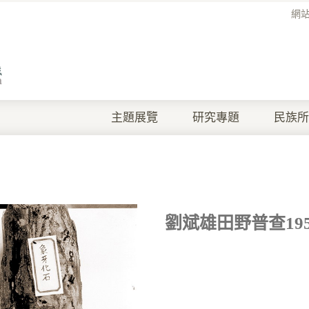
網
主題展覽
研究專題
民族所
劉斌雄田野普查1957