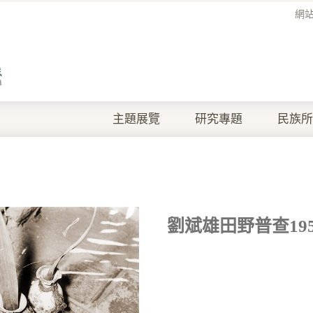
網
主題展覽
研究專題
民族所
劉斌雄田野普查1957