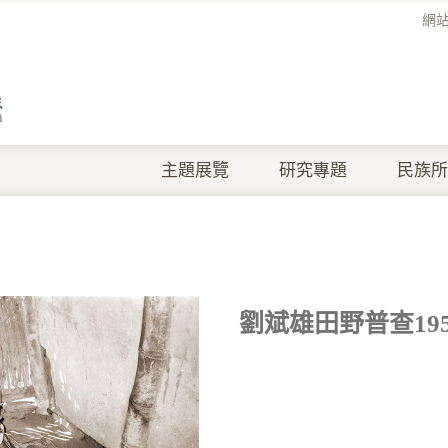
網
主題展覽
研究專題
民族所
劉斌雄田野普查1957