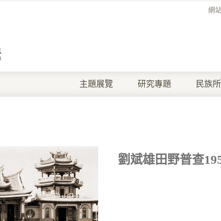
網
主題展覽
研究專題
民族所
劉斌雄田野普查1957