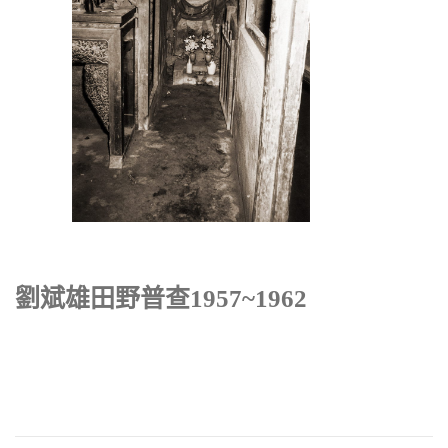
劉斌雄田野普查1957~1962