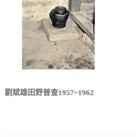
劉斌雄田野普查1957~1962