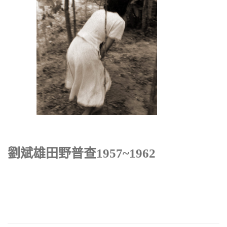
劉斌雄田野普查1957~1962