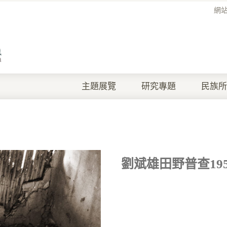
網
主題展覽
研究專題
民族所
劉斌雄田野普查1957