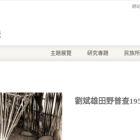
網
主題展覽
研究專題
民族所
劉斌雄田野普查1957