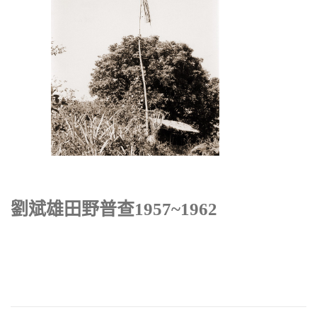
劉斌雄田野普查1957~1962