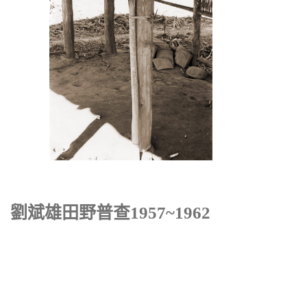
劉斌雄田野普查1957~1962