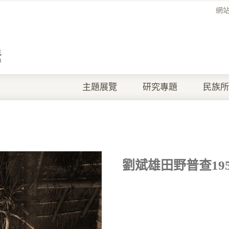
網
主題展覽
研究專題
民族所
劉斌雄田野普查1957