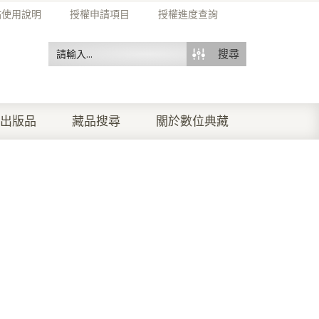
站使用說明
授權申請項目
授權進度查詢
搜尋
出版品
藏品搜尋
關於數位典藏