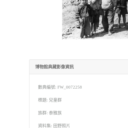
博物館典藏影像資訊
數典編號: FW_0072258
標題: 兒童群
族群: 泰雅族
資料集: 田野照片