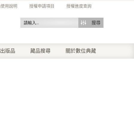
站使用說明
授權申請項目
授權進度查詢
搜尋
出版品
藏品搜尋
關於數位典藏