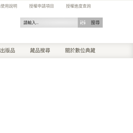
站使用說明
授權申請項目
授權進度查詢
搜尋
出版品
藏品搜尋
關於數位典藏