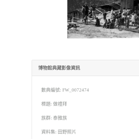
博物館典藏影像資訊
數典編號: FW_0072474
標題: 做禮拜
族群: 泰雅族
資料集: 田野照片