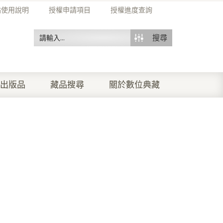
站使用說明
授權申請項目
授權進度查詢
搜尋
出版品
藏品搜尋
關於數位典藏