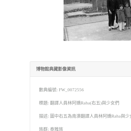
博物館典藏影像資訊
數典編號: FW_0072556
標題: 翻譯人員林阿嬌Raha(右五)與少女們
描述: 圖中右五為南澳翻譯人員林阿嬌Raha
族群: 泰雅族