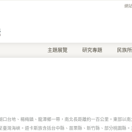
網
主題展覽
研究專題
民族所
湖口台地、楊梅鎮、龍潭鄉一帶，南北長距離約一百公里。東部以南
至臺灣海峽。道卡斯族含括台中縣、苗栗縣、新竹縣、部分桃園縣。