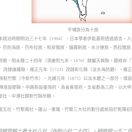
平埔族分為十族
本統治時期明治三十七年（1904），日本學者伊能嘉矩透過語言、
、巴則海族、巴布拉族、和安雅族、貓霧剌族、水沙連族、西拉雅族
期，明永曆二十四年（清康熙九年，1670）隸屬天興縣。鄭經命「
4）改隸諸羅縣，雍正元年（1723）改隸彰化縣（淡水海防廳），雍正
縣移駐竹塹（今新竹市）。光緒元年（1875）以淡水廳之一部分，
劉銘傳准設郡縣，中路新設臺灣府，為省會首府。全省劃為三府，以大
塹社、中港社歸新竹縣所轄。
龍五社、竹塹兩社。蓬山、後瓏、竹塹三大社的劃分處始自於乾隆初
撥歸管轄土番大社八社（內附小社二十四），額徵銀一千二百