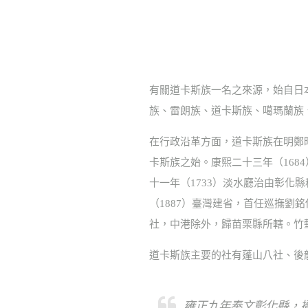
有關道卡斯族一名之來源，始自日
族、雷朗族、道卡斯族、噶瑪蘭族
在行政沿革方面，道卡斯族在明鄭時
卡斯族之始。康熙二十三年（168
十一年（1733）淡水廳治由彰化
（1887）臺灣建省，首任巡撫
社，中港除外，歸苗栗縣所轄。竹
道卡斯族主要的社有蓬山八社、後
雍正九年奉文彰化縣，