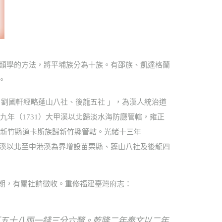
人類學的方法，將平埔族分為十族。有邵族、凱達格蘭
。
 劉國軒經略蓬山八社、後龍五社 」，為漢人統治道
九年（1731）大甲溪以北歸淡水海防廳管轄，雍正
增設新竹縣道卡斯族歸新竹縣管轄。光緒十三年
甲溪以北至中港溪為界增設苗栗縣、蓬山八社及後龍四
期，有關社餉徵收。重修福建臺灣府志：
五十八兩一錢三分六釐。乾隆二年奉文以二年