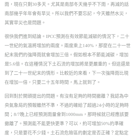
雨，現在只剩30多天。尤其是南部冬天幾乎不下雨，再減的話
南部幾乎年年會有旱災。所以我們不要忘記，今天雖然水災，
其實旱災也是問題。
很快我們進到結論。IPCC預測在有效節能減碳的情況下，二十
一世紀的氣溫將增加約兩度。兩度乘上140%，那麼在二十一世
紀末我們的強降雨就會增加三倍。假如根本不節能減碳，增加
是5.6倍。在這種情況下土石流的增加將是更嚴重的。但這還是
到了二十一世紀末的情形。比較近的來看，下一次強降雨比現
在增加一倍，只要二十五年時間，馬上就到了。
回到對於開頭提出的問題。有沒有足夠的時間撤離？我認為中
央氣象局的預報雖然不準，不過的確給了超過24小時的足夠時
間；8/7晚上已經預測雨量會到1000mm，那時候就已經應該要
撤離了。預測能不能更快更準？可以，約可增加50%的準確
度，只是要花不少錢。土石流危險區的劃定是否正確？定點定