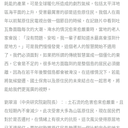
耗能的產業。可是全球暖化所造成的劇烈氣候，包括太平洋地
區海平面的上升，受害最厲害的卻是這些原住民。我個人在兩
年以前幫原住民電視台做一個節目的時候，在記錄片中看到吐
瓦魯面臨每次的大潮、淹水的情況愈來愈嚴重時，當地的老人
家會說：「沒有問題、安啦，我一輩子都知道水最高會漲到什
麼地方。」可是我們慢慢發覺，這個老人的智慧開始不適用
了。我們必須面對，如果把所謂的傳統智慧當成一個僵化的東
西，它會是不足的。很多地方面臨到的是整個島的居民必須撤
離，因為在若干年後整個島都會被淹沒。在這樣情況下，若能
將氣候變遷、國土保育以及原住民的未來結合在一起思考，將
能給我們更寬廣的視野。
劉翠溶（中央研究院副院長）： : 土石流的危害愈來愈嚴重，且
在短期內不會減少。此次受害大多為山區原住民，現在居民們
對於是否遷村，在情緒上有很大的抗拒。這次風災使得原居地