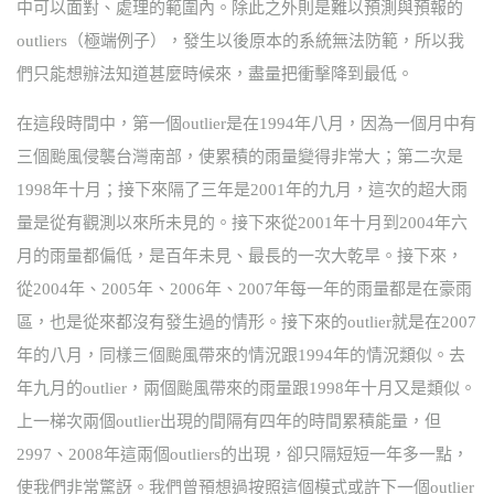
中可以面對、處理的範圍內。除此之外則是難以預測與預報的
outliers（極端例子），發生以後原本的系統無法防範，所以我
們只能想辦法知道甚麼時候來，盡量把衝擊降到最低。
在這段時間中，第一個outlier是在1994年八月，因為一個月中有
三個颱風侵襲台灣南部，使累積的雨量變得非常大；第二次是
1998年十月；接下來隔了三年是2001年的九月，這次的超大雨
量是從有觀測以來所未見的。接下來從2001年十月到2004年六
月的雨量都偏低，是百年未見、最長的一次大乾旱。接下來，
從2004年、2005年、2006年、2007年每一年的雨量都是在豪雨
區，也是從來都沒有發生過的情形。接下來的outlier就是在2007
年的八月，同樣三個颱風帶來的情況跟1994年的情況類似。去
年九月的outlier，兩個颱風帶來的雨量跟1998年十月又是類似。
上一梯次兩個outlier出現的間隔有四年的時間累積能量，但
2997、2008年這兩個outliers的出現，卻只隔短短一年多一點，
使我們非常驚訝。我們曾預想過按照這個模式或許下一個outlier