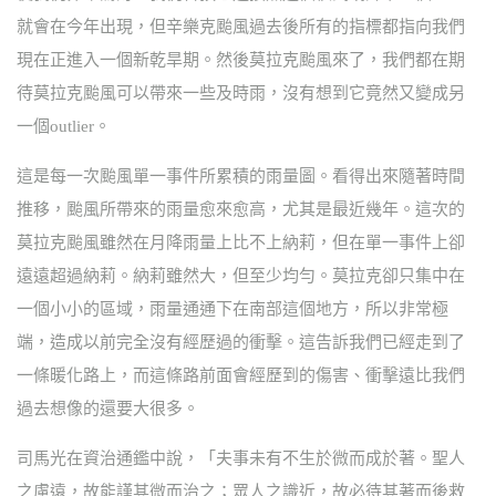
就會在今年出現，但辛樂克颱風過去後所有的指標都指向我們
現在正進入一個新乾旱期。然後莫拉克颱風來了，我們都在期
待莫拉克颱風可以帶來一些及時雨，沒有想到它竟然又變成另
一個outlier。
這是每一次颱風單一事件所累積的雨量圖。看得出來隨著時間
推移，颱風所帶來的雨量愈來愈高，尤其是最近幾年。這次的
莫拉克颱風雖然在月降雨量上比不上納莉，但在單一事件上卻
遠遠超過納莉。納莉雖然大，但至少均勻。莫拉克卻只集中在
一個小小的區域，雨量通通下在南部這個地方，所以非常極
端，造成以前完全沒有經歷過的衝擊。這告訴我們已經走到了
一條暖化路上，而這條路前面會經歷到的傷害、衝擊遠比我們
過去想像的還要大很多。
司馬光在資治通鑑中說，「夫事未有不生於微而成於著。聖人
之慮遠，故能謹其微而治之；眾人之識近，故必待其著而後救