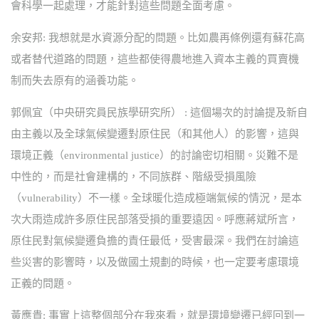
會科學一起處理，才能針對這些問題全面考慮。
余安邦: 我想就是水資源分配的問題。比如農再條例還有蘇花高
或者替代道路的問題，這些都使得農地進入資本主義的買賣機
制而失去原有的涵養功能。
郭佩宜（中央研究員民族學研究所） : 這個場次的討論提及新自
由主義以及全球氣候變遷對原住民（和其他人）的影響，這與
環境正義（environmental justice）的討論密切相關。災難不是
中性的，而是社會建構的，不同族群、階級受損風險
（vulnerability）不一樣。全球暖化造成極端氣候的情況，是本
次大雨造成許多原住民部落受損的重要遠因。呼應蔣斌所言，
原住民對氣候變遷負擔的責任最低，受害最深。我們在討論這
些災害的影響時，以及做國土規劃的時候，也一定要考慮環境
正義的問題。
黃應貴: 事實上這整個部分在我來看，就是環境變遷已經回到一