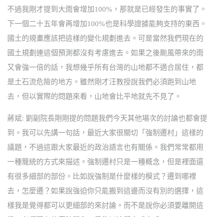
不過我剛才提到大雨會增加100%，那就是已經發生的事實了。
下一個二十五年會再增加100%也是科學證據能夠支持的東西。
國土的規畫應該把這樣的變化規劃進去。可是當然我們現在的
國土規劃連這個預測都沒有考慮進去。如果之後颱風帶來的雨
又會強一倍的話，我想幾乎所有台灣的山地都不適合居住，都
是土石流危險的地方。雖然剛才汪教授說我們必須跑到山地
去，但以實際的問題來看，山地會比平地就先不見了。
蔣斌: 劉副院長剛剛提的問題我們今天其他場次的討論也都會提
到。我可以先講一句話，最近大家很關切「強制遷村」這樣的
議題，不過這跟大家最近的政治語言也有關係。我們常常都用
一種籠統的方式來描述。強制遷村只是一種概念，但是裡面還
有很多細部的部份。比如說強制是什麼樣的模式？遷到哪裡
去，怎麼遷？如果說強迫你只能搬到這邊而沒有別的選擇，這
樣我是覺得都可以更細部的來討論。而不是說你必須要離開這