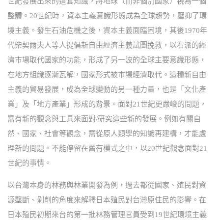
世紀發展出來的這套知識，將地球（而非個別國家）視為一個
整體。20世紀時，資本主義意識形態成為全球趨勢，壓抑了環
境主義。發生石油危機之後，資本主義面臨困境，其後1970年
代柴契爾夫人等人提倡新自由經濟主義試圖挽救，以右派的經
濟市場取代國家的功能，形成了另一波的全球主要意識形態，
在地方組織逐漸瓦解，國家形式被市場經濟取代。這種新自由
主義的貿易發展，成為全球變動的另一種力量，也是「文化產
業」及「地方產業」形成的背景。面對21世紀更嚴峻的問題，
需有新的觀念與工具來面對/研究這些新的發展。例如有關自
然、國家、社會等觀念，需從原人類學的知識再建構，才能處
理新的問題。不能停留在舊有模式之中，以20世紀觀念面對21
世紀的事情。
以台灣本身的林務與林業開發為例，過去都從國家、殖民對資
源壟斷、剝削的角度來解釋日本殖民對台灣原住民的影響。在
日本殖民初期來台的第一批林務管理官員受到19世紀環境主義