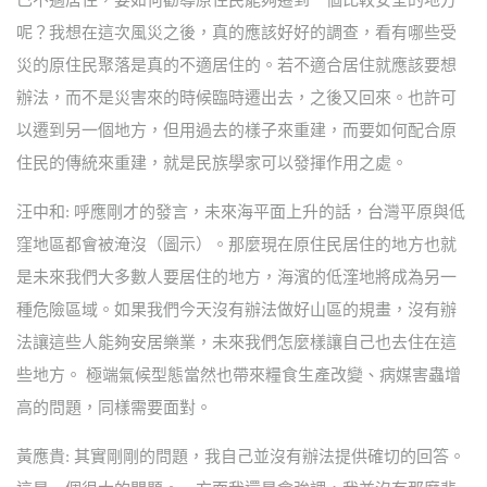
已不適居住，要如何勸導原住民能夠遷到一個比較安全的地方
呢？我想在這次風災之後，真的應該好好的調查，看有哪些受
災的原住民聚落是真的不適居住的。若不適合居住就應該要想
辦法，而不是災害來的時候臨時遷出去，之後又回來。也許可
以遷到另一個地方，但用過去的樣子來重建，而要如何配合原
住民的傳統來重建，就是民族學家可以發揮作用之處。
汪中和: 呼應剛才的發言，未來海平面上升的話，台灣平原與低
窪地區都會被淹沒（圖示）。那麼現在原住民居住的地方也就
是未來我們大多數人要居住的地方，海濱的低漥地將成為另一
種危險區域。如果我們今天沒有辦法做好山區的規畫，沒有辦
法讓這些人能夠安居樂業，未來我們怎麼樣讓自己也去住在這
些地方。 極端氣候型態當然也帶來糧食生產改變、病媒害蟲增
高的問題，同樣需要面對。
黃應貴: 其實剛剛的問題，我自己並沒有辦法提供確切的回答。