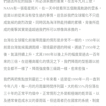
們過去所犯的錯誤，所必須承擔的後果。在去年九月三號，
NASA有一張衛星照片，在一天中就看到五個颱風軌跡的雲系，
這是以前從來沒有發生過的事情。這告訴我們全球暖化不只造
成氣候的劇烈改變，同時因為海洋熱能持續的累積，背後所造
成的衝擊其實是遠超過我們所可以想像與承擔的。
台灣在全球暖化前後降雨量的情形是非常不一樣的。1950年以
前是台灣氣候風調雨順、環境最舒適的時候。邁過了1950年之
後，氣溫持續上升，尤其1980年以後上升的幅度是過去一百年
來的三倍。在這種高暖化的情況之下，我們降雨的型態跟以前
完全都不一樣了，降雨強度像三級跳一樣，愈來愈強。
我們再把焦點放到最近二十年來看。這是從1990年一月一直到
今年八月，每一月的月雨量時間序列圖。大約有55%月份落在
三十年的正常平均值中，正常情形之外是較極端的乾旱區，以
及通常會造成水災的豪雨區，但這兩者仍在國家的系統、制度