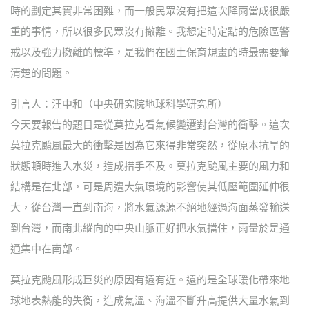
時的劃定其實非常困難，而一般民眾沒有把這次降雨當成很嚴
重的事情，所以很多民眾沒有撤離。我想定時定點的危險區警
戒以及強力撤離的標準，是我們在國土保育規畫的時最需要釐
清楚的問題。
引言人：汪中和（中央研究院地球科學研究所）
今天要報告的題目是從莫拉克看氣候變遷對台灣的衝擊。這次
莫拉克颱風最大的衝擊是因為它來得非常突然，從原本抗旱的
狀態頓時進入水災，造成措手不及。莫拉克颱風主要的風力和
結構是在北部，可是周遭大氣環境的影響使其低壓範圍延伸很
大，從台灣一直到南海，將水氣源源不絕地經過海面蒸發輸送
到台灣，而南北縱向的中央山脈正好把水氣擋住，雨量於是通
通集中在南部。
莫拉克颱風形成巨災的原因有遠有近。遠的是全球暖化帶來地
球地表熱能的失衡，造成氣溫、海溫不斷升高提供大量水氣到