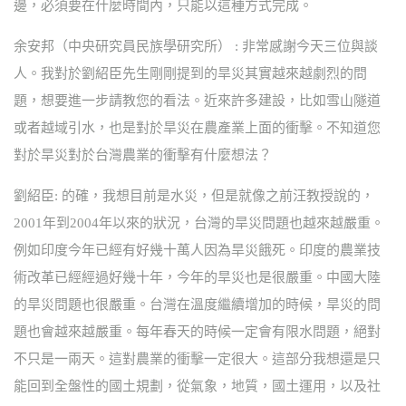
邊，必須要在什麼時間內，只能以這種方式完成。
余安邦（中央研究員民族學研究所） : 非常感謝今天三位與談
人。我對於劉紹臣先生剛剛提到的旱災其實越來越劇烈的問
題，想要進一步請教您的看法。近來許多建設，比如雪山隧道
或者越域引水，也是對於旱災在農產業上面的衝擊。不知道您
對於旱災對於台灣農業的衝擊有什麼想法？
劉紹臣: 的確，我想目前是水災，但是就像之前汪教授說的，
2001年到2004年以來的狀況，台灣的旱災問題也越來越嚴重。
例如印度今年已經有好幾十萬人因為旱災餓死。印度的農業技
術改革已經經過好幾十年，今年的旱災也是很嚴重。中國大陸
的旱災問題也很嚴重。台灣在溫度繼續增加的時候，旱災的問
題也會越來越嚴重。每年春天的時候一定會有限水問題，絕對
不只是一兩天。這對農業的衝擊一定很大。這部分我想還是只
能回到全盤性的國土規劃，從氣象，地質，國土運用，以及社