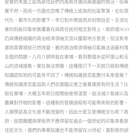
安置的考慮上認為原住民們均為有共識而無異議的情況，但事
實不然。而另一方面也忽略了傳統上認為的社區聚落，也在現
代化、都市化的影響下，早已對外開放而非封閉自足。主流社
會的刻板印象依舊覆蓋在與原住民的相互對待上，政府或NGO
仍與傳統組織的政治經濟領袖交流以獲取地方意見，但沒有考
慮到真實現狀已然改變，舊的政治經濟領袖可能無法涵蓋村落
全面的問題。八月八號時我在東埔，看到整個水從阿里山和玉
山的流域匯集。實在無法想像，這種雨只下一天就已經和傳統
知識認知到的可能性不同了，傳統知識是否能應付未來發展？
傳統知識是否能協助人們在面臨災害之後重建原有的生活？比
如在東埔，大概五年前已經開始使用溫室，設法減少氣候以及
農藥對作物的影響。這種新的發展過程有可能帶來新的影響。
人類學認為文化是不斷改變的，因此什麼又是傳統文化呢？政
府、民間團體與學術界不應停留在過去一個世紀的印象來看原
住民文化，我們的專業知識也不能停留在20世紀，面對新的狀