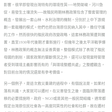
影響，很早即發現台灣特有的環境性質──地勢陡峻，河川急
促，易發生土壤流失──故殖民時期林務政策包含了整套管理的
概念，發展出一套山林、水利治理的機制，分別於上中下游規
劃一套栽種的模式。他們也把台灣原住民納入其中，擔任守護
的工作。然而很快的殖民政府改變政略，這套林務政策遭到擱
置，直至1930年代後期才重新施行，但幾年之後太平洋戰爭爆
發，林務政策的概念無法妥善貫徹。整個模式除了表現了殖民
母國的剝削，國家政策的壟斷情況之外，還可以發現當時管理
者受到環境主義影響而有的「與環境整體共處」之整體觀念，
對目前台灣的情況還是有參考價值。
另一個例子，是這次救災重建的過程中，有個說法是，如果村
落有共識，大家就可以遷村。在災害發生之後，面臨到聚落遷
移的必要措施時，政府、NGO或是其他一般民間組織，通常都
假定台灣原住民社會為一高度同質性的社會和社群，故在遷村