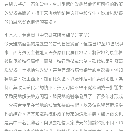
在過去將近一百年當中，生計型態的改變與他們所遭遇的政策
的變遷為開頭，接下來再請劉紹臣與汪中和先生，從環境變遷
的角度來發表他們的看法。
引言人：黃應貴（中央研究院民族學研究所）
今天雖然面臨的是嚴重的當代自然災害，但是自17至19世紀以
來，西方殖民主義進入許多原住民居住地區，將當地的原生植
被砍伐並進行壓榨、開發，進行熱帶栽培業。砍伐結果引發環
境變遷、土地情況改變，甚至有流行病傳染等嚴重影響。例如
柯納島、模里西斯、加勒比海區、以及印尼和南美洲地區。為
抑止與改善殖民地的情形，殖民母國不得不從本國找一批醫生
至殖民地解決地方問題，殖民地的醫學發展了一百多年才形成
一套適合使用在當地的知識和醫療技術，以及氣象學等環境學
科的結合。這套知識系統形成了後來的環境主義，如達爾文也
是其中一名追隨者。與過去相信人定勝天的知識體系不同，19