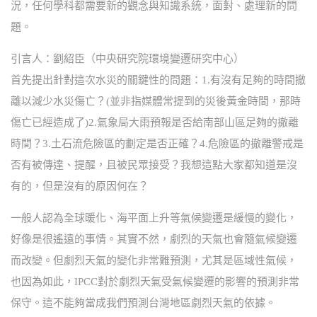
況，任何學科都需要新的觀念與知識系統，面對、處理新的問
題。
引言人：劉紹臣（中央研究院環境變遷研究中心）
首先提出針對這次水災的關鍵性的問題：1.有沒有足夠的時間撤
離以減少水災傷亡？(並非指媒體常提到的災後黃金時間，那時
傷亡已經造成了)2.氣象局大雨預報是否給南部山區足夠的撤離
時間？3.土石流危險區的劃定是否正確？4.危險區的撤離警戒是
否有被傳達、提醒，且被民眾接受？我想這點大家都知道是沒
有的，但是沒有的原因何在？
一般人認為全球暖化、海平面上升等氣候變遷是緩慢的變化，
好像是很遙遠的事情。其實不然，劇烈的天氣也會隨氣候變遷
而改變。但劇烈天氣的變化非常難預測，尤其是區域性氣候，
也因為如此，IPCC對於劇烈天氣受氣候變遷的影響的預測非常
保守。這不能夠當成我們預測台灣地區劇烈天氣的依據。