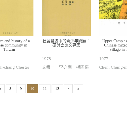
re and history of a
社會變遷中的青少年問題：
Upper Camp : a
ese community in
研討會論文專集
Chinese mixe
Taiwan
village in
1978
1977
ih-chang Chester
文崇一；李亦園；楊國樞
Chen, Chung-m
‹
8
9
10
11
12
›
»