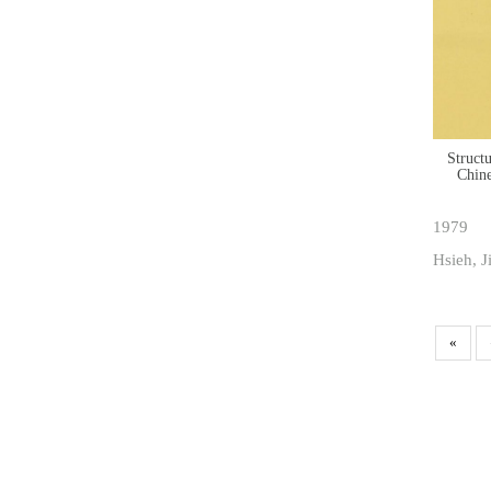
Structu
Chin
1979
Hsieh, J
«