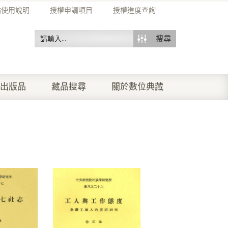
站使用說明
授權申請項目
授權進度查詢
搜尋
出版品
藏品搜尋
關於數位典藏