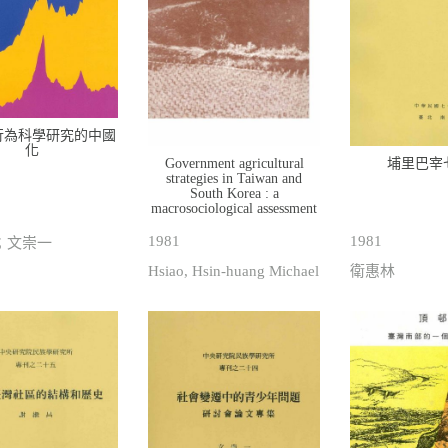
行為科學研究的中國
化
Government agricultural
埔里巴宰
strategies in Taiwan and
South Korea : a
macrosociological assessment
1981
1981
；文崇一
Hsiao, Hsin-huang Michael
衛惠林