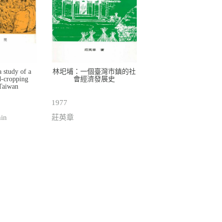
 study of a
林圯埔：一個臺灣市鎮的社
d-cropping
會經濟發展史
 Taiwan
1977
in
莊英章