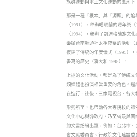
族群運動與本土文化運動的風潮下
那是一種「根本」與「源頭」的追
（1991），舉辦噶瑪蘭的豐年祭
（1994），舉辦了凱達格蘭族文
舉辦台南縣頭社太祖夜祭的活動（1
復建了傳統的年度儀式（1995）
書寫的歷史（潘大和 1998）。
上述的文化活動，都是為了傳統文
類媒體也扮演相當重要的角色。還
在進行。往後，三家電視台、各大
形勢所至，也帶動各大專院校的師
文化中心與縣政府，乃至省級與國
約文書紛紛出籠，例如：台北市、
省文獻委員會、行政院文化建設委