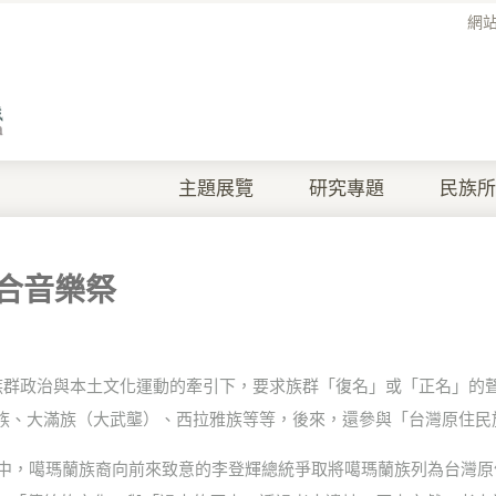
網
主題展覽
研究專題
民族所
合音樂祭
族群政治與本土文化運動的牽引下，要求族群「復名」或「正名」的
族、大滿族（大武壟）、西拉雅族等等，後來，還參與「台灣原住民
議」中，噶瑪蘭族裔向前來致意的李登輝總統爭取將噶瑪蘭族列為台灣