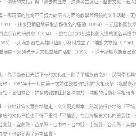
，「傳統的文化」與「過去的歷史」透過考古遺址、歷史文獻、老人
尋。噶瑪蘭的族裔不但努力於語言方面的教學與傳統的文化活動，更
（1993），往後更積極地爭取族群復名的運動（1994）。凱達格蘭
化資產保存的研討會（1994），更在台北市凱達格蘭大道的更名典禮中
995）。大滿族裔在高雄甲仙鄉小林村成立了平埔族文物館（199
，並展開一系列碼卡道文化重建的活動（1996）。道卡斯族裔為自己寫
化，為了過去祖先留下來的文化產。除了平埔族裔之外，民間學者與
記得， 1985年十一月間第一次前往觀看頭社村的太祖夜祭（媒體多
報社、各個電台、許多的雜誌社對各種關於平埔族的活動都爭相報導
生、各地社會大眾各地遊走，文化觀光與本土熱潮使得各地的「平埔
家級的文化單位也不得不重視「平埔族」在台灣歷史文化的重要性。
台北縣、宜蘭縣、苗栗縣、台中市、台中縣、南投縣、台南縣、高雄
員會，也都參與了這場盛會。