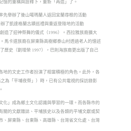
記憶的重構與詮釋下，重新「再造」了。
率先舉辦了後山噶瑪蘭人返回宜蘭尋根的活動
族舉辦了凱達格蘭古蹟巡禮與重返登陸地的活動
創造了迎神祭舞的儀式（1996）。西拉雅族裔擴大
6）。馬卡道族裔在屏東縣高樹鄉泰山村透過老人的憶述
了歷史（劉增榮 1997），巴則海族裔更出版了自己
各地的文史工作者扮演了相當積極的角色。此外，各
稱之為「平埔夜祭」）時，已有公共電視的採訪錄影
。
文化」成為鄉土文化認識與學習的一環。而各縣市的
有關的文獻雜誌、平埔族史以及各類的平埔文獻或契
市、屏東縣、台東縣、高雄縣、台灣省文化處、台灣