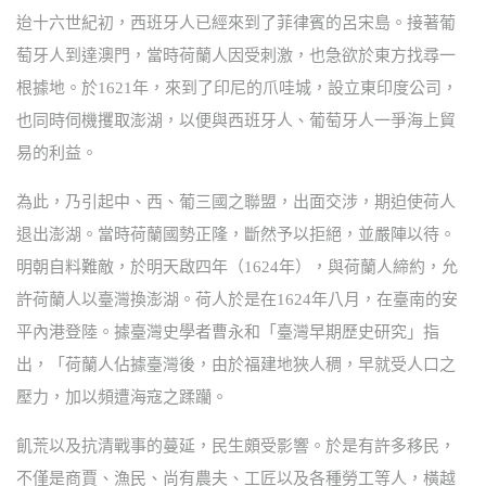
迨十六世紀初，西班牙人已經來到了菲律賓的呂宋島。接著葡
萄牙人到達澳門，當時荷蘭人因受刺激，也急欲於東方找尋一
根據地。於1621年，來到了印尼的爪哇城，設立東印度公司，
也同時伺機攫取澎湖，以便與西班牙人、葡萄牙人一爭海上貿
易的利益。
為此，乃引起中、西、葡三國之聯盟，出面交涉，期迫使荷人
退出澎湖。當時荷蘭國勢正隆，斷然予以拒絕，並嚴陣以待。
明朝自料難敵，於明天啟四年（1624年），與荷蘭人締約，允
許荷蘭人以臺灣換澎湖。荷人於是在1624年八月，在臺南的安
平內港登陸。據臺灣史學者曹永和「臺灣早期歷史研究」指
出，「荷蘭人佔據臺灣後，由於福建地狹人稠，早就受人口之
壓力，加以頻遭海寇之蹂躪。
飢荒以及抗清戰事的蔓延，民生頗受影響。於是有許多移民，
不僅是商賈、漁民、尚有農夫、工匠以及各種勞工等人，橫越