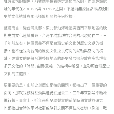
址有密切的關係，前者應事後者逐步演化而來的，而鳳鼻頭遺
址的年代在2181B.P.與1937B.P.之間，不過尚無證據顯示該晚期
史前文化遺址與馬卡道族相關的任何證據。
整體而言，從台灣北部、東北部沿海地區與西南平原地區的晚
期史前文化遺址看來，台灣平埔族群在台灣的出現約在二、三
千年前左右，這個意義不僅是台灣史前文化與歷史文獻的銜
接，也不僅是將台灣的歷史文化拉長時間的縱軸與空間的橫
軸，更重要的是將台灣整個地區的歷史發展過程放在多族群與
多元文化的「時間 /空間/意義」的結構中解讀，並彰顯台灣歷史
文化的主體性。
更重要的是，史前史與歷史銜接的問題，都指出了一個重要的
面向，那就是族群互動與遷徙在過去二、三千年來都是不斷地
進行著。事實上，近年來所呈現豐富的荷蘭時期文獻與研究，
也都指出當時的平埔社群或族群之間不僅往來密切（例如：戰