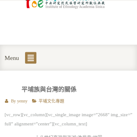
Menu
平埔族與台灣的關係
By
yenny
平埔文化專題
[vc_row][vc_column][vc_single_image image=”2668″ img_size=”
full” alignment=”center”][vc_column_text]