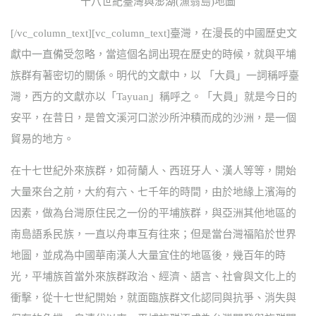
十八世紀臺灣與澎湖(漁翁島)地圖
[/vc_column_text][vc_column_text]臺灣，在漫長的中國歷史文
獻中一直備受忽略，當這個名詞出現在歷史的時候，就與平埔
族群有著密切的關係。明代的文獻中，以 「大員」一詞稱呼臺
灣，西方的文獻亦以「Tayuan」稱呼之。「大員」就是今日的
安平，在昔日，是曾文溪河口淤沙所沖積而成的沙洲，是一個
貿易的地方。
在十七世紀外來族群，如荷蘭人、西班牙人、漢人等等，開始
大量來台之前，大約有六、七千年的時間，由於地緣上濱海的
因素，做為台灣原住民之一份的平埔族群，與亞洲其他地區的
南島語系民族，一直以舟車互有往來；但是當台灣福陷於世界
地圖，並成為中國華南漢人大量宜住的地區後，幾百年的時
光，平埔族首當外來族群政治、經濟、語言、社會與文化上的
衝擊，從十七世紀開始，就面臨族群文化認同與抗爭、消失與