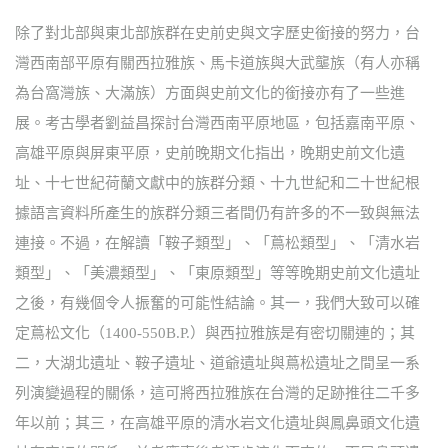
除了對北部與東北部族群在史前史與文字歷史銜接的努力，台
灣西南部平原有關西拉雅族、馬卡道族與大武壟族（有人亦稱
為台窩灣族、大滿族）方面與史前文化的銜接亦有了一些進
展。考古學者劉益昌探討台灣西南平原地區，包括嘉南平原、
高雄平原與屏東平原，史前晚期文化指出，晚期史前文化遺
址、十七世紀荷蘭文獻中的族群分類、十九世紀和二十世紀根
據語言資料所產生的族群分類三者間仍有許多的不一致與無法
連接。不過，在解讀「鞍子類型」、「蔦松類型」、「清水岩
類型」、「美濃類型」、「東原類型」等等晚期史前文化遺址
之後，有幾個令人振奮的可能性結論。其一，我們大致可以確
定蔦松文化（1400-550B.P.）與西拉雅族是有密切關連的；其
二，大湖北遺址、鞍子遺址、道爺遺址與蔦松遺址之間呈一系
列演變過程的關係，這可將西拉雅族在台灣的足跡推往二千多
年以前；其三，在高雄平原的清水岩文化遺址與鳳鼻頭文化遺