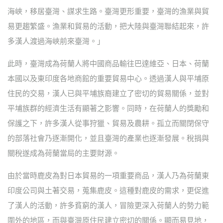
海峽，移居臺灣、謀求生路。臺灣更形重要，臺灣的漁業與貿
易更趨繁盛。漁業和貿易的活動，把大陸與臺灣聯結起來，許
多漢人渡過海峽前來臺灣。」
此時，臺灣成為荷蘭人將中國商品輸往巴達維亞、日本、荷蘭
本國以及東印度各地商館的重要貿易中心。透過漢人與平埔原
住民的交易，漢人已與平埔族裔建立了密切的貿易關係，並對
平埔族群的經濟生活有顯著之影響。同時，在荷蘭人的獎勵和
保護之下，許多漢人從事狩獵、貿易及農耕。孤立而關閉保守
的部落社會乃逐漸開化，並且臺灣的產業也逐漸發展。稅捐與
關稅遂成為荷蘭當局的主要財源。
由於當時鹿皮為對日本貿易的一項重要商品，漢人乃為荷蘭東
印度公司與土著交易，蒐集鹿皮。這種對鹿皮的需求，更促進
了漢人的活動，許多貧窮的漢人，冒險更深入荷蘭人的勢力範
圍外的地區，而與臺灣原住民建立密切的關係。顯而易見地，