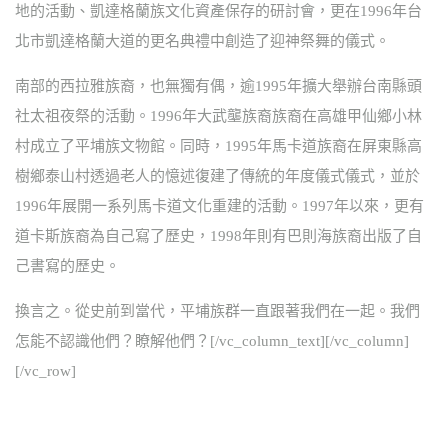
地的活動、凱達格蘭族文化資產保存的研討會，更在1996年台
北市凱達格蘭大道的更名典禮中創造了迎神祭舞的儀式。
南部的西拉雅族裔，也無獨有偶，逾1995年擴大舉辦台南縣頭
社太祖夜祭的活動。1996年大武壟族裔族裔在高雄甲仙鄉小林
村成立了平埔族文物館。同時，1995年馬卡道族裔在屏東縣高
樹鄉泰山村透過老人的憶述復建了傳統的年度儀式儀式，並於
1996年展開一系列馬卡道文化重建的活動。1997年以來，更有
道卡斯族裔為自己寫了歷史，1998年則有巴則海族裔出版了自
己書寫的歷史。
換言之。從史前到當代，平埔族群一直跟著我們在一起。我們
怎能不認識他們？瞭解他們？[/vc_column_text][/vc_column]
[/vc_row]