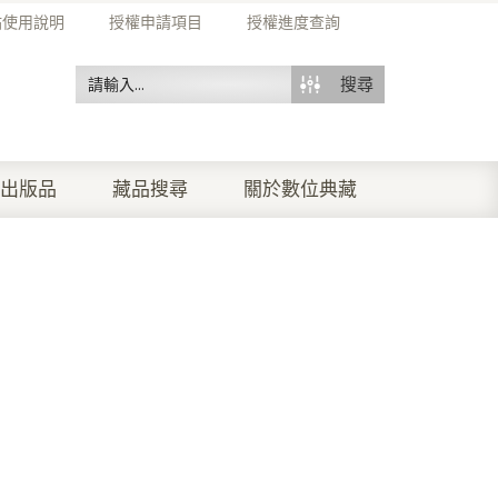
站使用說明
授權申請項目
授權進度查詢
搜尋
出版品
藏品搜尋
關於數位典藏