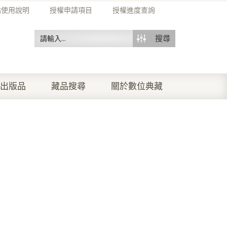
站使用說明
授權申請項目
授權進度查詢
搜尋
出版品
藏品搜尋
關於數位典藏