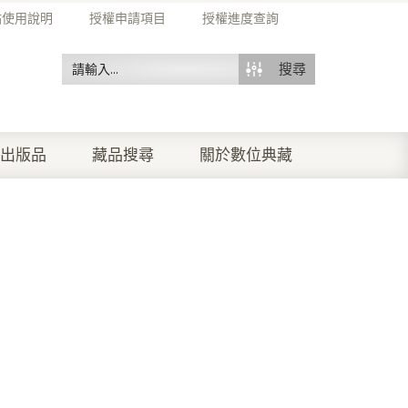
站使用說明
授權申請項目
授權進度查詢
搜尋
出版品
藏品搜尋
關於數位典藏