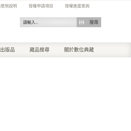
站使用說明
授權申請項目
授權進度查詢
搜尋
出版品
藏品搜尋
關於數位典藏