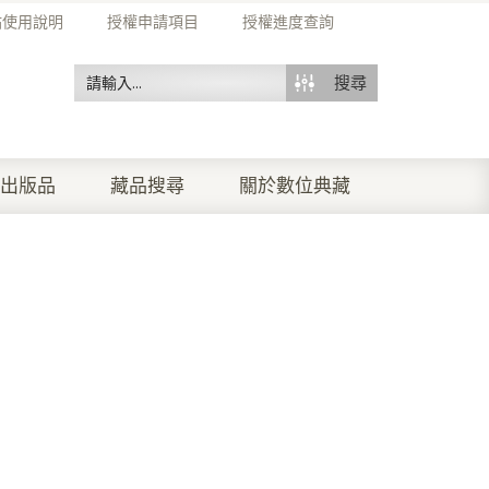
站使用說明
授權申請項目
授權進度查詢
搜尋
出版品
藏品搜尋
關於數位典藏