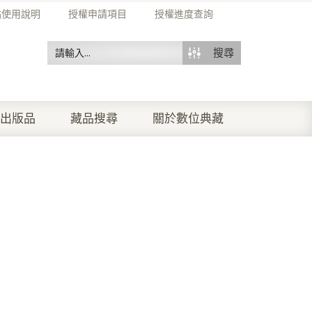
站使用說明
授權申請項目
授權進度查詢
搜尋
出版品
藏品搜尋
關於數位典藏