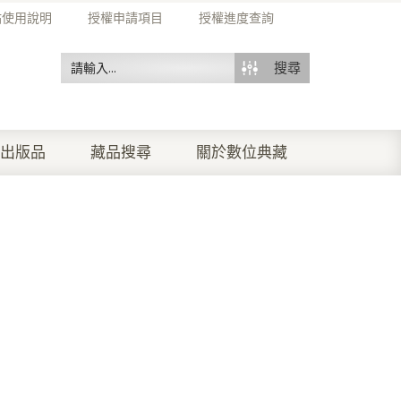
站使用說明
授權申請項目
授權進度查詢
搜尋
出版品
藏品搜尋
關於數位典藏