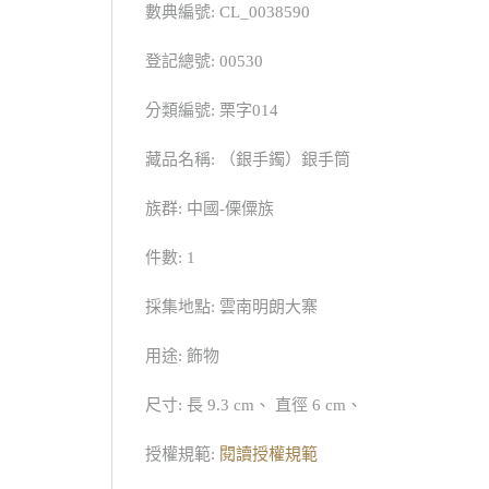
數典編號: CL_0038590
登記總號: 00530
分類編號: 栗字014
藏品名稱: （銀手鐲）銀手筒
族群: 中國-傈僳族
件數: 1
採集地點: 雲南明朗大寨
用途: 飾物
尺寸: 長 9.3 cm、 直徑 6 cm、
授權規範:
閱讀授權規範