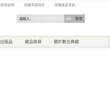
站使用說明
授權申請項目
授權進度查詢
搜尋
出版品
藏品搜尋
關於數位典藏